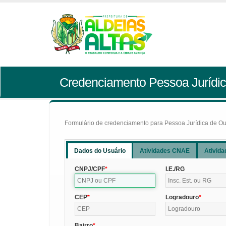
Credenciamento Pessoa Jurídic
Formulário de credenciamento para Pessoa Jurídica de Outr
Dados do Usuário
Atividades CNAE
Ativida
CNPJ/CPF
I.E./RG
CEP
Logradouro
Bairro