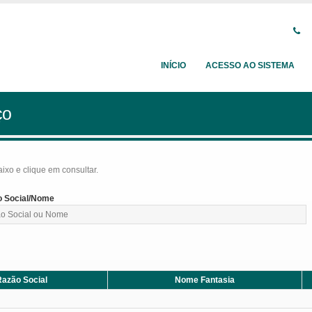
INÍCIO
ACESSO AO SISTEMA
ço
baixo e clique em consultar.
 Social/Nome
azão Social
Nome Fantasia