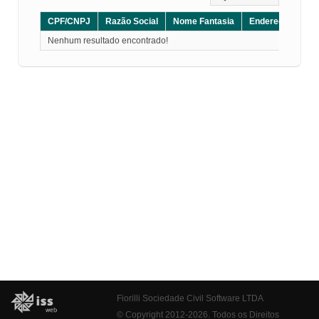
CPF/CNPJ
Razão Social
Nome Fantasia
Endereço
CE
Nenhum resultado encontrado!
Fiorilli Sociedade Civil Software LTDA
© Copyright 2012-2026. Todos os Direitos