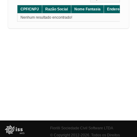
CPF/CNPJ
Razão Social
Nome Fantasia
Endereço
CE
Nenhum resultado encontrado!
Fiorilli Sociedade Civil Software LTDA
© Copyright 2012-2026. Todos os Direitos