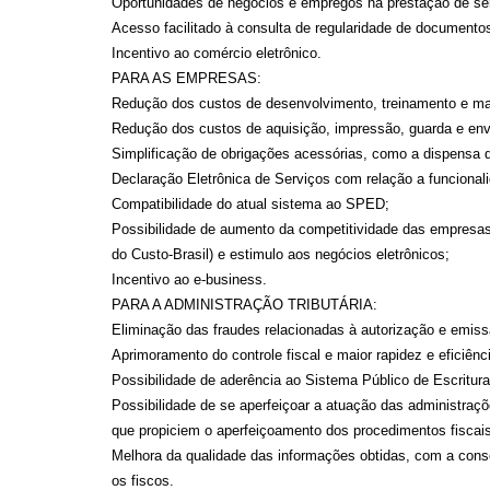
Oportunidades de negócios e empregos na prestação de serv
Acesso facilitado à consulta de regularidade de documentos
Incentivo ao comércio eletrônico.
PARA AS EMPRESAS:
Redução dos custos de desenvolvimento, treinamento e m
Redução dos custos de aquisição, impressão, guarda e env
Simplificação de obrigações acessórias, como a dispensa
Declaração Eletrônica de Serviços com relação a funcional
Compatibilidade do atual sistema ao SPED;
Possibilidade de aumento da competitividade das empresas 
do Custo-Brasil) e estimulo aos negócios eletrônicos;
Incentivo ao e-business.
PARA A ADMINISTRAÇÃO TRIBUTÁRIA:
Eliminação das fraudes relacionadas à autorização e emis
Aprimoramento do controle fiscal e maior rapidez e eficiên
Possibilidade de aderência ao Sistema Público de Escritur
Possibilidade de se aperfeiçoar a atuação das administraçõ
que propiciem o aperfeiçoamento dos procedimentos fiscais
Melhora da qualidade das informações obtidas, com a conse
os fiscos.