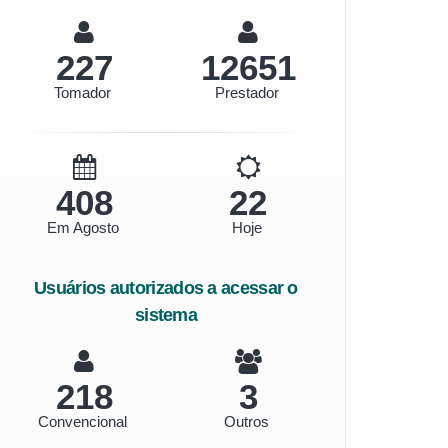
255
14169
Tomador
Prestador
456
25
Em Agosto
Hoje
Usuários autorizados a acessar o
sistema
245
4
Convencional
Outros