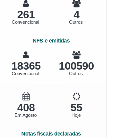
261
4
Convencional
Outros
NFS-e emitidas
20569
112661
Convencional
Outros
456
62
Em Agosto
Hoje
Notas fiscais declaradas