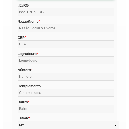
I.E./RG
Razão/Nome
CEP
Logradouro
Número
Complemento
Bairro
Estado
MA