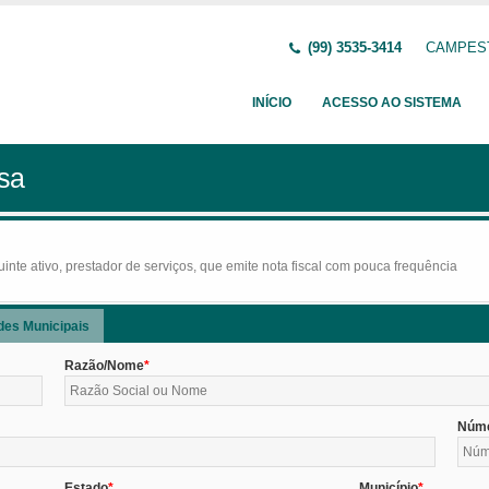
(99) 3535-3414
CAMPEST
INÍCIO
ACESSO AO SISTEMA
sa
nte ativo, prestador de serviços, que emite nota fiscal com pouca frequência
des Municipais
Razão/Nome
Núm
Estado
Município