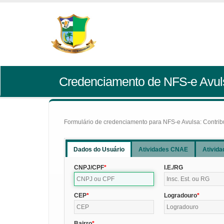
Credenciamento de NFS-e Avul
Formulário de credenciamento para NFS-e Avulsa: Contribui
Dados do Usuário
Atividades CNAE
Ativida
CNPJ/CPF
I.E./RG
CEP
Logradouro
Bairro