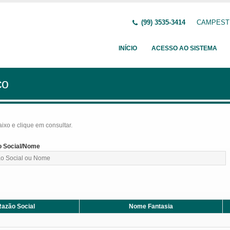
(99) 3535-3414
CAMPESTR
INÍCIO
ACESSO AO SISTEMA
ço
baixo e clique em consultar.
 Social/Nome
azão Social
Nome Fantasia