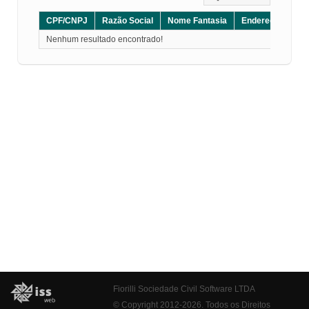
CPF/CNPJ
Razão Social
Nome Fantasia
Endereço
CE
Nenhum resultado encontrado!
Fiorilli Sociedade Civil Software LTDA
© Copyright 2012-2026. Todos os Direitos