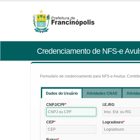
Credenciamento de NFS-e Avul
Formulário de credenciamento para NFS-e Avulsa: Contribui
Dados do Usuário
Atividades CNAE
Ativida
CNPJ/CPF
I.E./RG
CEP
Logradouro
Bairro