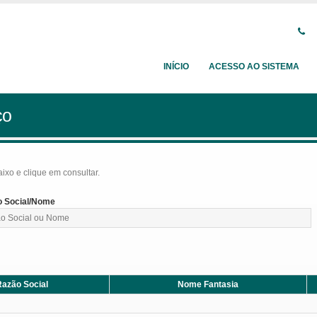
INÍCIO
ACESSO AO SISTEMA
ço
baixo e clique em consultar.
 Social/Nome
azão Social
Nome Fantasia