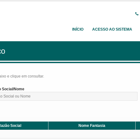
INÍCIO
ACESSO AO SISTEMA
ço
baixo e clique em consultar.
 Social/Nome
azão Social
Nome Fantasia