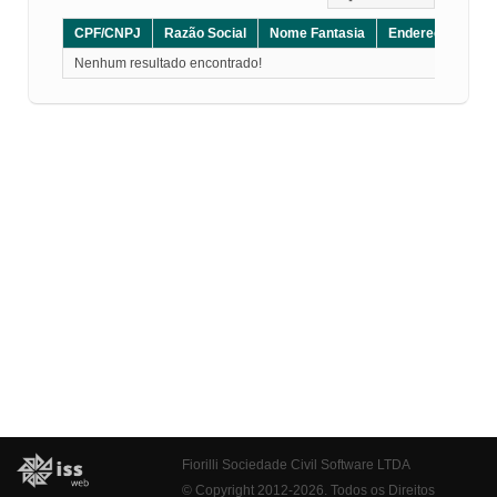
CPF/CNPJ
Razão Social
Nome Fantasia
Endereço
CE
Nenhum resultado encontrado!
Fiorilli Sociedade Civil Software LTDA
© Copyright 2012-2026. Todos os Direitos