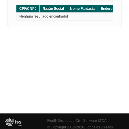
CPF/CNPJ
Razão Social
Nome Fantasia
Endereço
CE
Nenhum resultado encontrado!
Fiorilli Sociedade Civil Software LTDA
© Copyright 2012-2026. Todos os Direitos