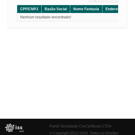
CPF/CNPJ
Razão Social
Nome Fantasia
Endereço
CE
Nenhum resultado encontrado!
Fiorilli Sociedade Civil Software LTDA
© Copyright 2012-2026. Todos os Direitos