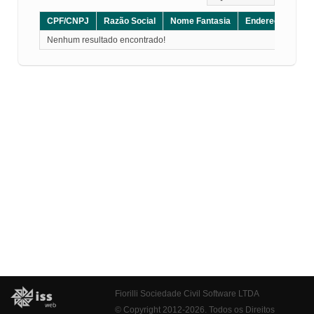
CPF/CNPJ
Razão Social
Nome Fantasia
Endereço
CE
Nenhum resultado encontrado!
Fiorilli Sociedade Civil Software LTDA
© Copyright 2012-2026. Todos os Direitos