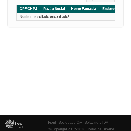
CPF/CNPJ
Razão Social
Nome Fantasia
Endereço
CE
Nenhum resultado encontrado!
Fiorilli Sociedade Civil Software LTDA
© Copyright 2012-2026. Todos os Direitos