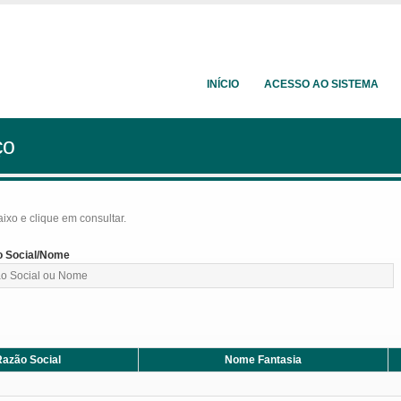
INÍCIO
ACESSO AO SISTEMA
ço
baixo e clique em consultar.
 Social/Nome
azão Social
Nome Fantasia