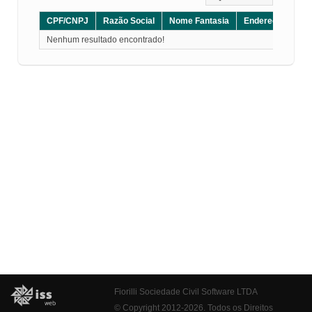
CPF/CNPJ
Razão Social
Nome Fantasia
Endereço
CE
Nenhum resultado encontrado!
Fiorilli Sociedade Civil Software LTDA
© Copyright 2012-2026. Todos os Direitos