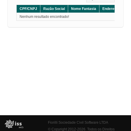
CPF/CNPJ
Razão Social
Nome Fantasia
Endereço
CE
Nenhum resultado encontrado!
Fiorilli Sociedade Civil Software LTDA
© Copyright 2012-2026. Todos os Direitos