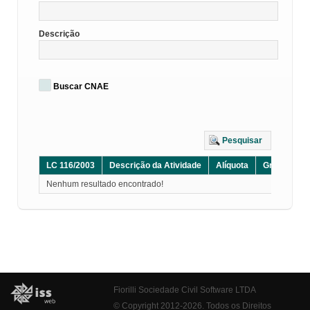
Descrição
Buscar CNAE
Pesquisar
LC 116/2003
Descrição da Atividade
Alíquota
Grupo
D
Nenhum resultado encontrado!
Fiorilli Sociedade Civil Software LTDA
© Copyright 2012-2026. Todos os Direitos