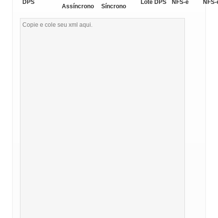
DPS
Lote DPS
NFS-e
NFS-
Assíncrono
Síncrono