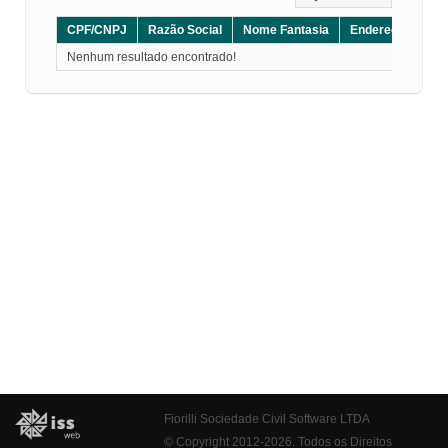
CPF/CNPJ
Razão Social
Nome Fantasia
Endereço
CE
Nenhum resultado encontrado!
Fiorilli Sociedade Civil Software LTDA
© Copyright 2012-2026. Todos os Direitos