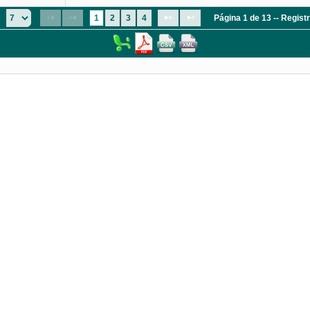
1
2
3
4
Página 1 de 13 -- Regis