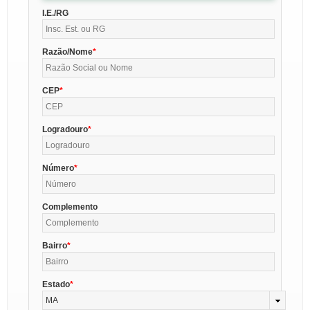
I.E./RG
Razão/Nome
CEP
Logradouro
Número
Complemento
Bairro
Estado
MA