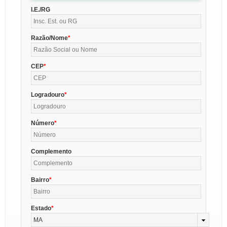
I.E./RG
Razão/Nome
CEP
Logradouro
Número
Complemento
Bairro
Estado
MA