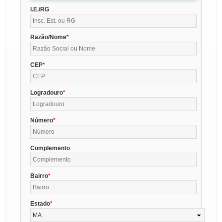
I.E./RG
Razão/Nome
CEP
Logradouro
Número
Complemento
Bairro
Estado
MA