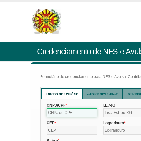
Credenciamento de NFS-e Avul
Formulário de credenciamento para NFS-e Avulsa: Contribui
Dados do Usuário
Atividades CNAE
Ativida
CNPJ/CPF
I.E./RG
CEP
Logradouro
Bairro