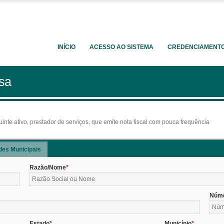
INÍCIO
ACESSO AO SISTEMA
CREDENCIAMENT
sa
nte ativo, prestador de serviços, que emite nota fiscal com pouca frequência
des Municipais
Razão/Nome
Núm
Estado
Município