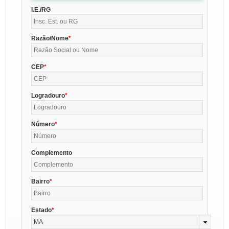
I.E./RG
Razão/Nome
CEP
Logradouro
Número
Complemento
Bairro
Estado
MA