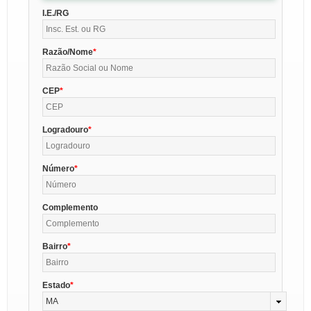
I.E./RG
Razão/Nome
CEP
Logradouro
Número
Complemento
Bairro
Estado
MA