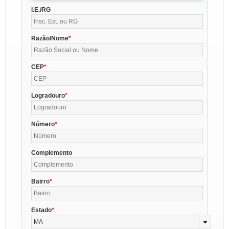
I.E./RG
Razão/Nome
CEP
Logradouro
Número
Complemento
Bairro
Estado
MA