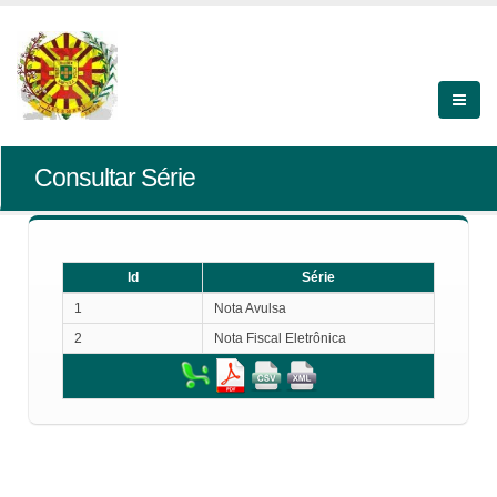
Consultar Série
Id
Série
Id
Série
1
Nota Avulsa
2
Nota Fiscal Eletrônica