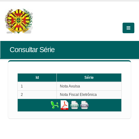
Consultar Série
Id
Série
Id
Série
1
Nota Avulsa
2
Nota Fiscal Eletrônica