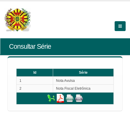
Consultar Série
Id
Série
Id
Série
1
Nota Avulsa
2
Nota Fiscal Eletrônica