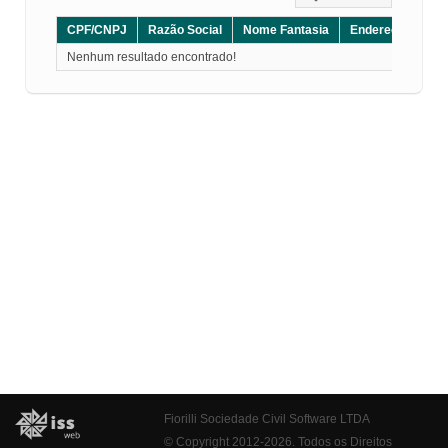
CPF/CNPJ
Razão Social
Nome Fantasia
Endereço
CE
Nenhum resultado encontrado!
Fiorilli Sociedade Civil Software LTDA
© Copyright 2012-2026. Todos os Direitos