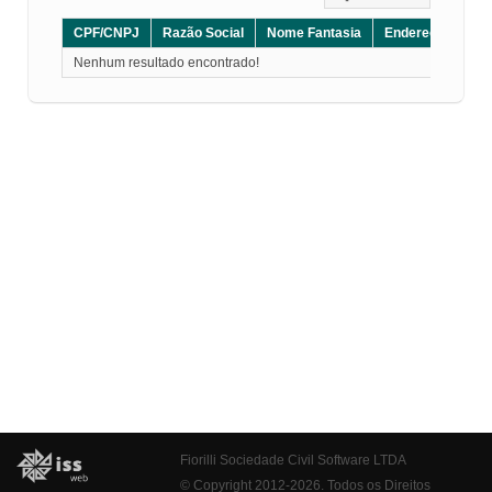
CPF/CNPJ
Razão Social
Nome Fantasia
Endereço
CE
Nenhum resultado encontrado!
Fiorilli Sociedade Civil Software LTDA
© Copyright 2012-2026. Todos os Direitos