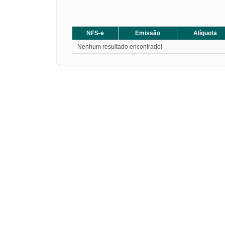
NFS-e
Emissão
Alíquota
Nenhum resultado encontrado!