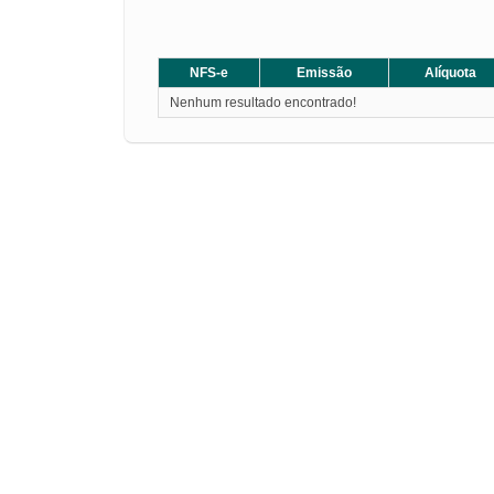
NFS-e
Emissão
Alíquota
Nenhum resultado encontrado!