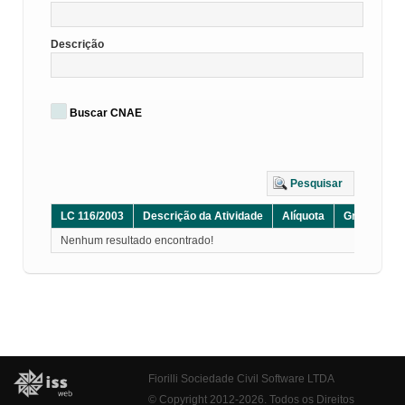
Descrição
Buscar CNAE
Pesquisar
LC 116/2003
Descrição da Atividade
Alíquota
Grupo
D
Nenhum resultado encontrado!
Fiorilli Sociedade Civil Software LTDA
© Copyright 2012-2026. Todos os Direitos