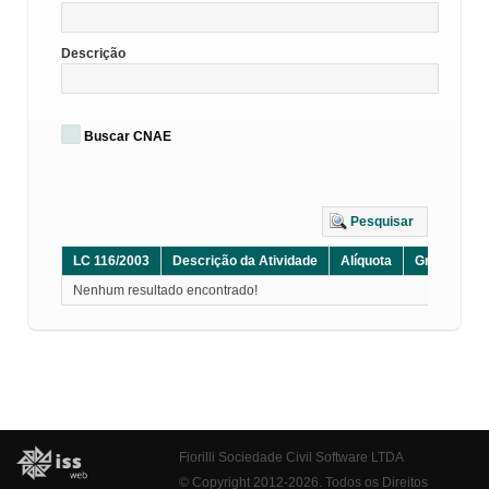
Descrição
Buscar CNAE
Pesquisar
LC 116/2003
Descrição da Atividade
Alíquota
Grupo
D
Nenhum resultado encontrado!
Fiorilli Sociedade Civil Software LTDA
© Copyright 2012-2026. Todos os Direitos