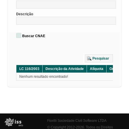
Descrição
Buscar CNAE
Pesquisar
LC 116/2003
Descrição da Atividade
Alíquota
Grupo
D
Nenhum resultado encontrado!
Fiorilli Sociedade Civil Software LTDA
© Copyright 2012-2026. Todos os Direitos