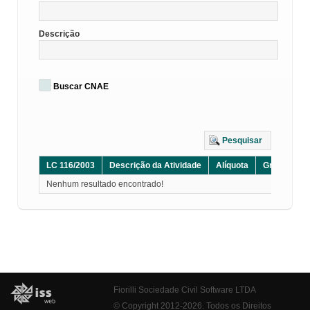
Descrição
Buscar CNAE
Pesquisar
LC 116/2003
Descrição da Atividade
Alíquota
Grupo
D
Nenhum resultado encontrado!
Fiorilli Sociedade Civil Software LTDA
© Copyright 2012-2026. Todos os Direitos