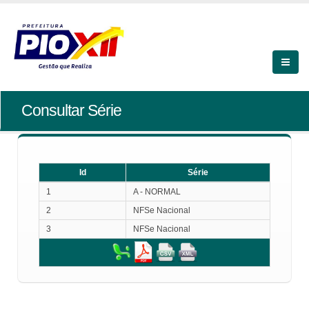
Consultar Série
Id
Série
Id
Série
1
A - NORMAL
2
NFSe Nacional
3
NFSe Nacional