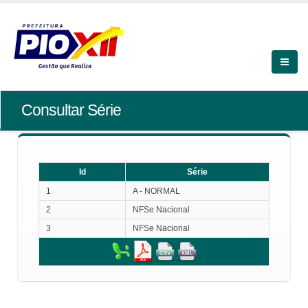
Consultar Série
Id
Série
Id
Série
1
A - NORMAL
2
NFSe Nacional
3
NFSe Nacional