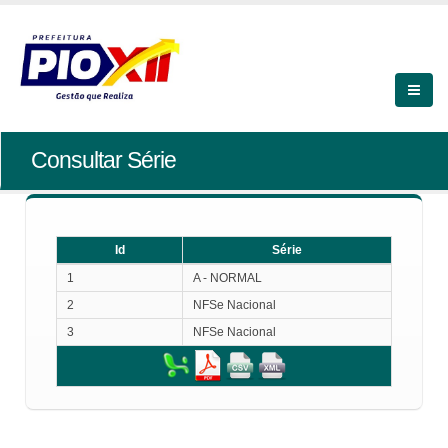
Consultar Série
Id
Série
Id
Série
1
A - NORMAL
2
NFSe Nacional
3
NFSe Nacional