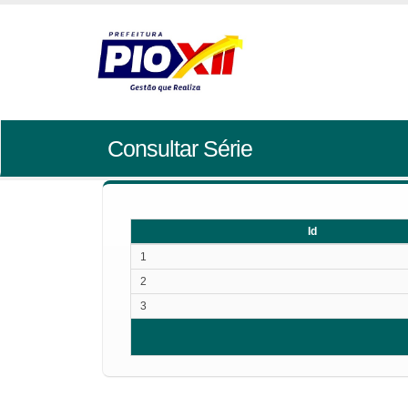
Consultar Série
Id
Id
1
2
3