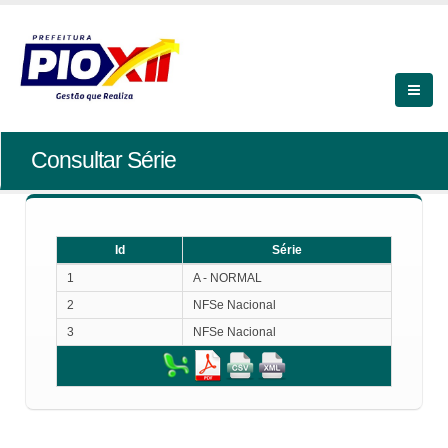
Consultar Série
Id
Série
Id
Série
1
A - NORMAL
2
NFSe Nacional
3
NFSe Nacional