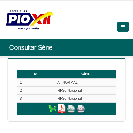
Consultar Série
Id
Série
Id
Série
1
A - NORMAL
2
NFSe Nacional
3
NFSe Nacional