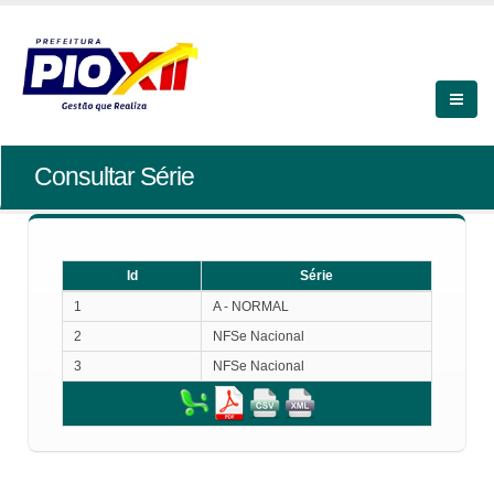
Consultar Série
Id
Série
Id
Série
1
A - NORMAL
2
NFSe Nacional
3
NFSe Nacional