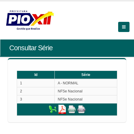
Consultar Série
Id
Série
Id
Série
1
A - NORMAL
2
NFSe Nacional
3
NFSe Nacional